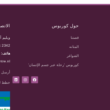
حول كوربوس
الاتص
قصتنا
ويليم أ
2342 BH Oegstgeest
المتانه
هاتف: 071 75 10 20
الشواغر
tre.nl
كوربوس 'رحلة عبر جسم الإنسان'
أرسل ل
خطط ل