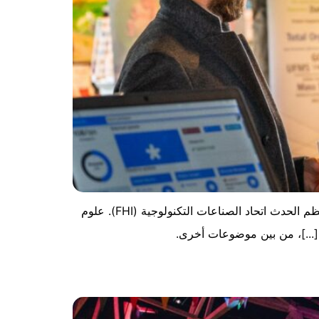
حدث علوم الحياة - FHIأقيمت النسخة الأولى المباشرة من حدث علوم الحياة في 5 أبريل في مركز كوربوس للمؤتمرات. نظم الحدث اتحاد الصناعات التكنولوجية (FHI). علوم
 [...]، من بين موضوعات أخرى.