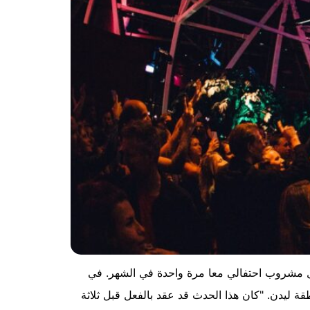
اول مشروب احتفالي معا مرة واحدة في الشهر. في
، فتح مركز مؤتمرات CORPUS أبوابه ل 400 شارب يدفعون من منطقة ليدن. "كان هذا الحدث قد عقد بالفعل قبل ثلاثة