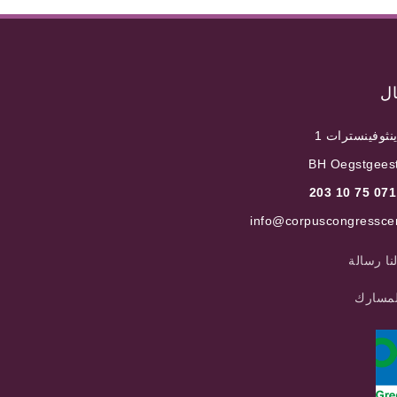
ال
ينثوفينسترات 1
3
info@corpuscongresscen
نا رسالة
مسارك