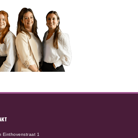
AKT
m Einthovenstraat 1