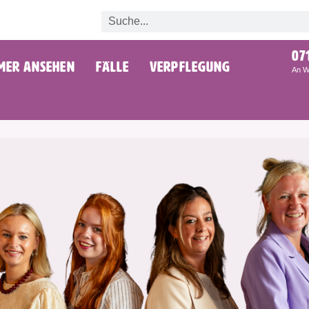
07
mer ansehen
Fälle
Verpflegung
An W