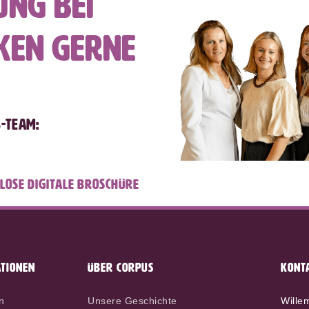
ung bei
ken gerne
s-Team:
nlose digitale Broschüre
TIONEN
ÜBER CORPUS
KONT
n
Unsere Geschichte
Wille